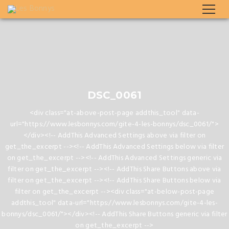
DSC_0061
<div class="at-above-post-page addthis_tool" data-
url="https://www.lesbonnys.com/gite-4-les-bonnys/dsc_0061/">
</div><!-- AddThis Advanced Settings above via filter on
get_the_excerpt --><!-- AddThis Advanced Settings below via filter
on get_the_excerpt --><!-- AddThis Advanced Settings generic via
filter on get_the_excerpt --><!-- AddThis Share Buttons above via
filter on get_the_excerpt --><!-- AddThis Share Buttons below via
filter on get_the_excerpt --><div class="at-below-post-page
addthis_tool" data-url="https://www.lesbonnys.com/gite-4-les-
bonnys/dsc_0061/"></div><!-- AddThis Share Buttons generic via filter
on get_the_excerpt -->