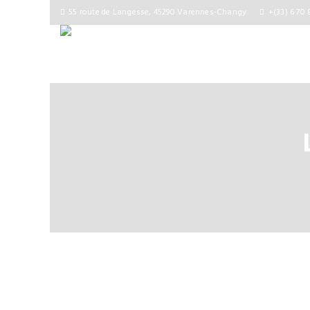
55 route de Langesse, 45290 Varennes-Changy
+(33) 6 70 