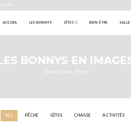
88 01 83
ACCUEIL
LES BONNYS
GÎTES
BIEN-ÊTRE
SALLE
LES BONNYS EN IMAGE
Gîtes, Chasse, Pêche
ALL
PÊCHE
GÎTES
CHASSE
ACTIVITÉS