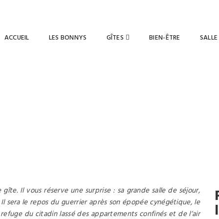
88 01 83
ACCUEIL
LES BONNYS
GÎTES
BIEN-ÊTRE
SALLE
Nos Gîtes
La Longère 12 pers. LES BONNYS
îte. Il vous réserve une surprise : sa grande salle de séjour,
 Il sera le repos du guerrier après son épopée cynégétique, le
refuge du citadin lassé des appartements confinés et de l’air