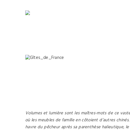
55 route de Langesse, 45290 Varennes-Changy
+(33) 6 70 
Volumes et lumière sont les maîtres-mots de ce vaste g
où les meubles de famille en côtoient d’autres chinés.
havre du pêcheur après sa parenthèse halieutique, le 