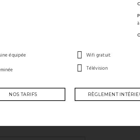
C
P
à
O
sine équipée
Wifi gratuit
Télévision
eminée
NOS TARIFS
RÈGLEMENT INTÉRIE