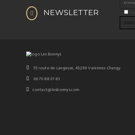
NEWSLETTER
J'a
55 route de Langesse, 45290 Varennes-Changy
06 70 88 01 83
contact@lesbonnys.com