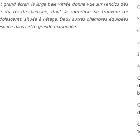
t grand écran, la large baie vitrée donne vue sur l’enclos des
C
e du rez-de-chaussée, dont la superficie ne trouvera de
S
dolescents, située à l’étage. Deux autres chambres équipées
 espace dans cette grande maisonnée.
C
2
3
4
C
d
b
C
d
C
1