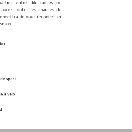
arties entre dilettantes ou
 aurez toutes les chances de
s permettra de vous reconnecter
seaux !
los
 de sport
de à vélo
rd