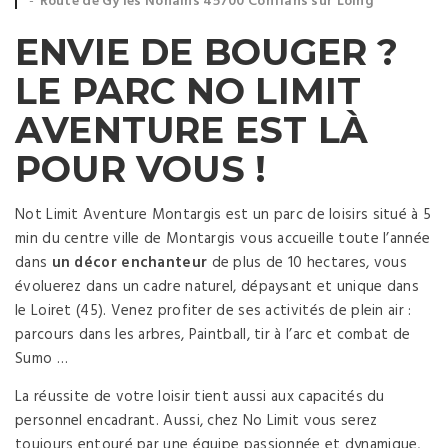
Event
Route de Gy les Nonains 45700 Conflans sur Loing
location:
ENVIE DE BOUGER ?
LE PARC NO LIMIT
AVENTURE EST LÀ
POUR VOUS !
Not Limit Aventure Montargis est un parc de loisirs situé à 5
min du centre ville de Montargis vous accueille toute l’année
dans
un décor enchanteur
de plus de 10 hectares, vous
évoluerez dans un cadre naturel, dépaysant et unique dans
le Loiret (45). Venez profiter de ses activités de plein air :
parcours dans les arbres, Paintball, tir à l’arc et combat de
Sumo …
La réussite de votre loisir tient aussi aux capacités du
personnel encadrant. Aussi, chez No Limit vous serez
toujours entouré par une équipe passionnée et dynamique,