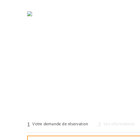
55 route de Langesse, 45290 Varennes-Changy
+(33) 6 70 
Votre demande de réservation
Vos informations
1
2