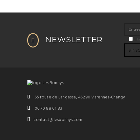
NEWSLETTER
J'a
55 route de Langesse, 45290 Varennes-Changy
06 70 88 01 83
contact@lesbonnys.com