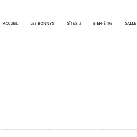
88 01 83
ACCUEIL
LES BONNYS
GÎTES
BIEN-ÊTRE
SALLE
Réservation salle