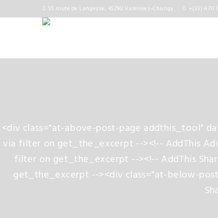
55 route de Langesse, 45290 Varennes-Changy
+(33) 6 70 
<div class="at-above-post-page addthis_tool" d
via filter on get_the_excerpt --><!-- AddThis Ad
filter on get_the_excerpt --><!-- AddThis Sha
get_the_excerpt --><div class="at-below-post
Sha