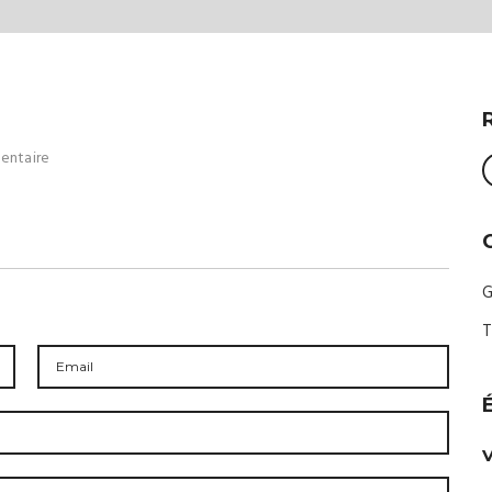
entaire
G
T