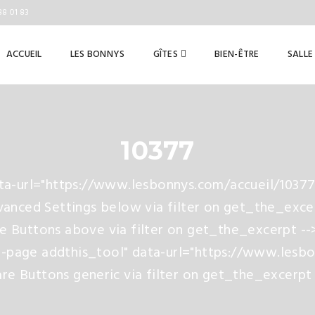
88 01 83
ACCUEIL
LES BONNYS
GÎTES
BIEN-ÊTRE
SALLE
10377
ata-url="https://www.lesbonnys.com/accueil/10377
vanced Settings below via filter on get_the_exce
re Buttons above via filter on get_the_excerpt -->
-page addthis_tool" data-url="https://www.lesbo
re Buttons generic via filter on get_the_excerpt