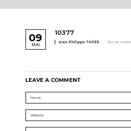
10377
09
Posted
Jean-Philippe THOËR
Aucun comm
MAI
by
LEAVE A COMMENT