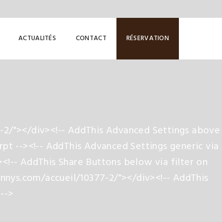
ACTUALITÉS
CONTACT
RÉSERVATION
-2/"></div><!-- AddThis Advanced Settings above
rpt --><!-- AddThis Advanced Settings generic via
<!-- AddThis Share Buttons below via filter on
nnys.com/accueil/10377-2/"></div><!-- AddThis
 -->