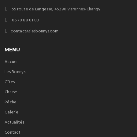
55 route de Langesse, 45290 Varennes-Changy
06 70 88 01 83
contact@lesbonnys.com
MENU
Accueil
Les Bonnys
Gîtes
Chasse
Pêche
Galerie
Actualités
Contact