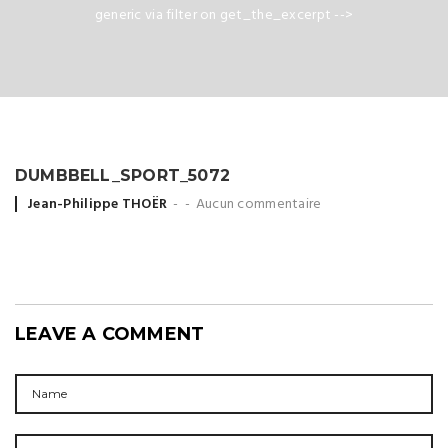
generic via filter on get_the_excerpt -->
DUMBBELL_SPORT_5072
Posted
Jean-Philippe THOËR
Aucun commentaire
by
LEAVE A COMMENT