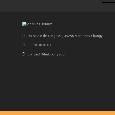
55 route de Langesse, 45290 Varennes-Changy
06 70 88 01 83
contact@lesbonnys.com