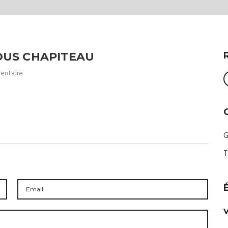
OUS CHAPITEAU
entaire
G
T