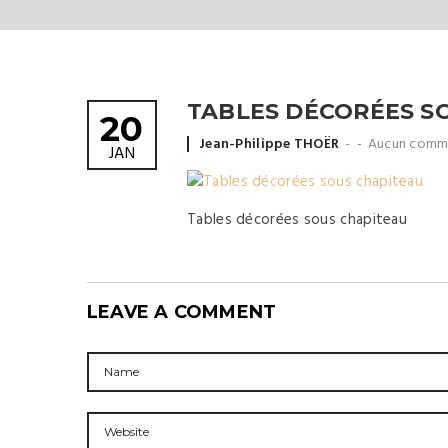
TABLES DÉCORÉES S
20
Posted
Jean-Philippe THOËR
Aucun comm
JAN
by
Tables décorées sous chapiteau
LEAVE A COMMENT