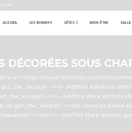
88 01 83
ACCUEIL
LES BONNYS
GÎTES
BIEN-ÊTRE
SALLE
S DÉCORÉES SOUS CHA
 data-url="https://www.lesbonnys.com/salle/unnam
 get_the_excerpt --><!-- AddThis Advanced Settin
get_the_excerpt --><!-- AddThis Share Buttons ab
ter on get_the_excerpt --><div class="at-below-p
/unnamed/"></div><!-- AddThis Share Buttons gene