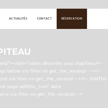
ACTUALITÉS
CONTACT
RÉSERVATION
PITEAU
ed/"></div>Tables décorées sous chapiteau<!--
gs below via filter on get_the_excerpt --><!--
ove via filter on get_the_excerpt --><!-- AddThis
ost-page addthis_tool" data-
ric via filter on get_the_excerpt -->