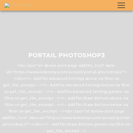
PORTAIL PHOTOSHOP3
<div class="at-above-post-page addthis_tool" data-
url="https://www.lesbonnys.com/accueil/portail-photoshop3/">
</div><!-- AddThis Advanced Settings above via filter on
get_the_excerpt --><!-- AddThis Advanced Settings below via filter
on get_the_excerpt --><!-- AddThis Advanced Settings generic via
filter on get_the_excerpt --><!-- AddThis Share Buttons above via
filter on get_the_excerpt --><!-- AddThis Share Buttons below via
filter on get_the_excerpt --><div class="at-below-post-page
addthis_tool" data-url="https://www.lesbonnys.com/accueil/portail-
photoshop3/"></div><!-- AddThis Share Buttons generic via filter on
get_the_excerpt -->